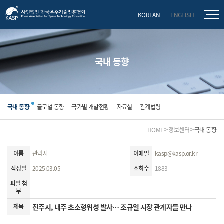
닫기
KOREAN
ENGLISH
국내 동향
국내 동향
글로벌 동향
국가별 개발현황
자료실
관계법령
HOME
정보센터
국내 동향
이름
관리자
이메일
kasp@kasp.or.kr
작성일
2025.03.05
조회수
1883
파일 첨
부
제목
진주시, 내주 초소형위성 발사… 조규일 시장 관계자들 만나