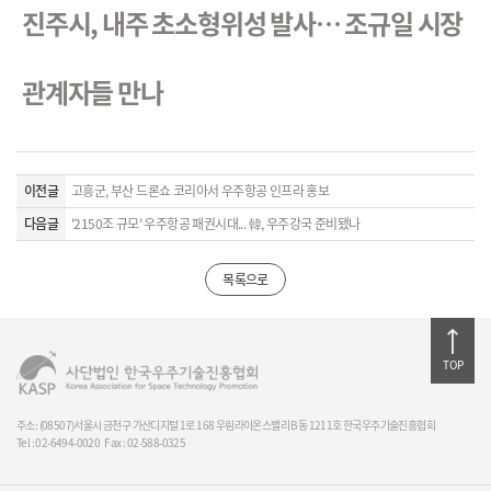
진주시, 내주 초소형위성 발사… 조규일 시장
관계자들 만나
이전글
고흥군, 부산 드론쇼 코리아서 우주항공 인프라 홍보
다음글
'2150조 규모' 우주항공 패권시대... 韓, 우주강국 준비됐나
목록으로
TOP
주소: (08507)서울시 금천구 가산디지털 1로 168 우림라이온스밸리 B동 1211호 한국우주기술진흥협회
Tel : 02-6494-0020
Fax : 02-588-0325