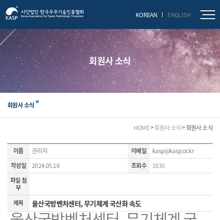
닫기
KOREAN
ENGLISH
회원사 소식
회원사 소식
HOME
회원사 소식
회원사 소식
이름
관리자
이메일
kasp@kasp.or.kr
작성일
2024.05.16
조회수
1830
파일 첨
부
제목
울산국방벤처센터, 무기체계 국산화 속도
울산국방벤처센터, 무기체계 국