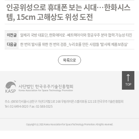
인공위성으로 휴대폰 보는 시대…한화시스
템, 15cm 고해상도 위성 도전
이전글
알제리 국방 대표단, 한화에어로·쎄트렉아이와 항공우주 분야 협력 가능성 타진
다음글
한 번의 발사를 위한 천 번의 검증_누리호를 만든 사람들 '발사체 제품보증실'
목록으로
TOP
주소: (08507)서울시 금천구 가산디지털 1로 168 우림라이온스밸리 B동 1211호 한국우주기술진흥협회
Tel : 02-6494-0020
Fax : 02-588-0325
Copyright (c) 2021 Korea Association for Space Technology Promotion. All rights reserved.