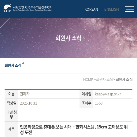
닫기
KOREAN
ENGLISH
회원사 소식
회원사 소식
HOME
회원사 소식
회원사 소식
이름
관리자
이메일
kasp@kasp.or.kr
작성일
2025.10.31
조회수
1553
파일 첨
부
인공위성으로 휴대폰 보는 시대…한화시스템, 15cm 고해상도 위
제목
성 도전