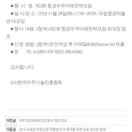
■ 행
사
명
: 제2회 항공우주미래전략포럼
■ 일
시/장 소
: '23년 11월 28일(화) 17:30~20:30 / 국립항공박물
관 대강당
■ 행사
내용
: (첨부
) 제2회 항공우주미래전략포럼 초대장 참
조
■ 신청 방법
: (첨부) 문건작성 후 이메일(ksb@kau.ac.kr) 제출
■ 문 의
: AABP사무국(02-300-0348)
감사합니다.
(사)한국우주기술진흥협회
이전글
우주산업육성비전선포식 개최 안내
다음글
[보도자료]우주항공청 특별법 조속 통과를 위한 공동 호소문 발표