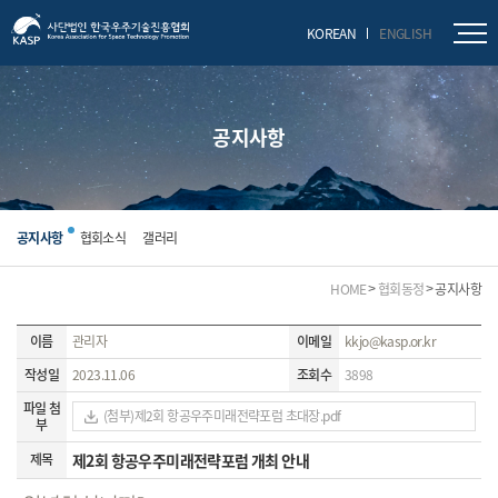
닫기
KOREAN
ENGLISH
공지사항
공지사항
협회소식
갤러리
HOME
협회동정
공지사항
이름
관리자
이메일
kkjo@kasp.or.kr
작성일
2023.11.06
조회수
3898
파일 첨
(첨부)제2회 항공우주미래전략포럼 초대장.pdf
부
제목
제2회 항공우주미래전략포럼 개최 안내